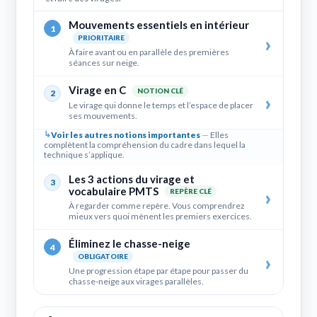
Mouvements essentiels en intérieur
1
PRIORITAIRE
À faire avant ou en parallèle des premières
séances sur neige.
Virage en C
NOTION CLÉ
2
Le virage qui donne le temps et l’espace de placer
ses mouvements.
Voir les autres notions importantes
Elles
complètent la compréhension du cadre dans lequel la
technique s’applique.
Les 3 actions du virage et
3
vocabulaire PMTS
REPÈRE CLÉ
À regarder comme repère. Vous comprendrez
mieux vers quoi mènent les premiers exercices.
Éliminez le chasse-neige
4
OBLIGATOIRE
Une progression étape par étape pour passer du
chasse-neige aux virages parallèles.