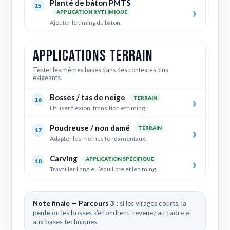
Planté de bâton PMTS
15
APPLICATION RYTHMIQUE
Ajouter le timing du bâton.
Applications terrain
Tester les mêmes bases dans des contextes plus
exigeants.
Bosses / tas de neige
TERRAIN
16
Utiliser flexion, transition et timing.
Poudreuse / non damé
TERRAIN
17
Adapter les mêmes fondamentaux.
Carving
APPLICATION SPÉCIFIQUE
18
Travailler l’angle, l’équilibre et le timing.
Note finale — Parcours 3 :
si les virages courts, la
pente ou les bosses s’effondrent, revenez au cadre et
aux bases techniques.