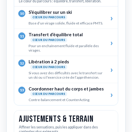
Le cœur du parcours : équilibre, transfert, libération.
S’équilibrer sur un ski
10
CŒUR DU PARCOURS
Base d’un virage solide, fluide et efficace PMTS.
Transfert d’équilibre total
11
CŒUR DU PARCOURS
Pour un enchaînement fluide et parallèle des
virages.
Libération à 2 pieds
12
CŒUR DU PARCOURS
Si vous avez des difficultés avec le transfert sur
un ski ou si l’exercice crée de l’appréhension.
Coordonner haut du corps et jambes
13
CŒUR DU PARCOURS
Contre-balancement et CounterActing.
Ajustements & terrain
Affiner les sensations, puis les appliquer dans des
contextes plus exigeants.