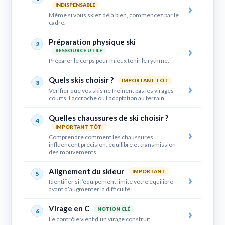
INDISPENSABLE
Même si vous skiez déjà bien, commencez par le
cadre.
Préparation physique ski
2
RESSOURCE UTILE
Préparer le corps pour mieux tenir le rythme.
Quels skis choisir ?
IMPORTANT TÔT
3
Vérifier que vos skis ne freinent pas les virages
courts, l’accroche ou l’adaptation au terrain.
Quelles chaussures de ski choisir ?
4
IMPORTANT TÔT
Comprendre comment les chaussures
influencent précision, équilibre et transmission
des mouvements.
Alignement du skieur
IMPORTANT
5
Identifier si l’équipement limite votre équilibre
avant d’augmenter la difficulté.
Virage en C
NOTION CLÉ
6
Le contrôle vient d’un virage construit.