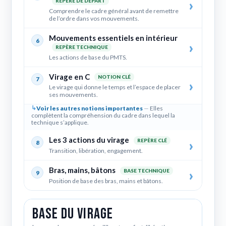
REPÈRE DE DÉPART
Comprendre le cadre général avant de remettre
de l’ordre dans vos mouvements.
Mouvements essentiels en intérieur
6
REPÈRE TECHNIQUE
Les actions de base du PMTS.
Virage en C
NOTION CLÉ
7
Le virage qui donne le temps et l’espace de placer
ses mouvements.
Voir les autres notions importantes
Elles
complètent la compréhension du cadre dans lequel la
technique s’applique.
Les 3 actions du virage
REPÈRE CLÉ
8
Transition, libération, engagement.
Bras, mains, bâtons
BASE TECHNIQUE
9
Position de base des bras, mains et bâtons.
Base du virage