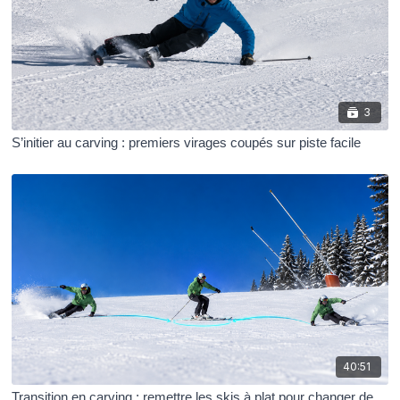
skis à plat au bon moment, puis changer de côté sans
précipiter ni bloquer la transition.
Les obstacles apparaissent souvent dès que la pente
augmente. Certains skieurs arrivent à générer de premiers
virages coupés sur piste verte ou bleue douce, mais
3
perdent le contrôle sur une bonne piste bleue ou sur une
S’initier au carving : premiers virages coupés sur piste facile
rouge. D’autres pensent faire du carving parce que leurs
skis ne dérapent presque plus, mais leurs virages restent
trop ouverts : ils descendent vite vers le bas de la pente
sans vraiment transférer la vitesse latéralement.
Cette catégorie vous aide à construire progressivement ces
sensations et les mouvements qui les rendent possibles :
d’abord avec des premiers virages coupés sur piste facile,
puis avec un travail plus précis sur la transition, la remise à
plat, le changement de côté et la gestion de la vitesse.
40:51
Transition en carving : remettre les skis à plat pour changer de