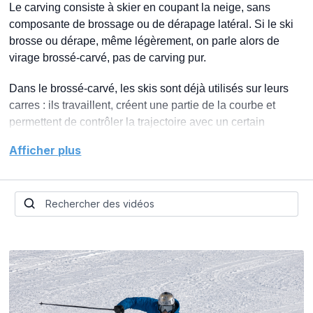
Le carving consiste à skier en coupant la neige, sans
composante de brossage ou de dérapage latéral. Si le ski
brosse ou dérape, même légèrement, on parle alors de
virage brossé-carvé, pas de carving pur.
Dans le brossé-carvé, les skis sont déjà utilisés sur leurs
carres : ils travaillent, créent une partie de la courbe et
permettent de contrôler la trajectoire avec un certain
brossage latéral. En carving, on va plus loin dans cette
Afficher plus
logique : les skis coupent la neige, suivent leur rayon de
courbe, la trace devient nette, le dérapage disparaît, et les
sensations d’accroche, d’accélération et de déplacement
latéral du skieur deviennent beaucoup plus marquées.
Pour beaucoup de skieurs, c’est une étape nouvelle. Non
pas parce qu’il faudrait apprendre à “tourner autrement”
avec les jambes ou orienter les skis, mais parce que les
mêmes mouvements doivent devenir plus précis : basculer
les pieds, maintenir l’équilibre, gérer l’angle, remettre les