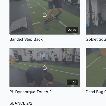
00:39
Banded Step Back
Goblet Squa
00:17
Pl. Dynamique Touch 2
Dead Bug C
SEANCE 2/2