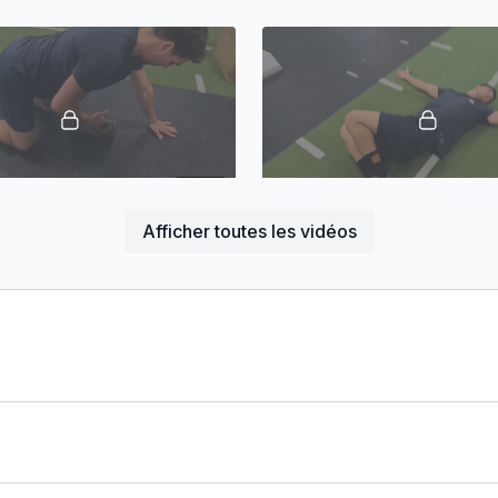
00:21
Afficher toutes les vidéos
ot
Rot Dos
00:56
Rot Externe
Sl Hip Bridge 3