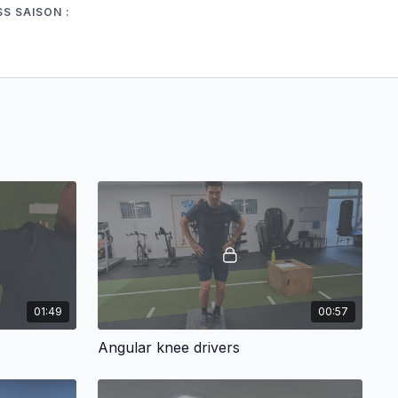
S SAISON :
01:49
00:57
Angular knee drivers