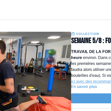
COLLECTION
SEMAINE 5/8 : F
TRAVAIL DE LA FOR
heure
environ. Dans c
les premières semaines
faudra alors utiliser u
bouteilles d'eau). Si v
ici avec des recomman
En savoir plus
En savoir plus