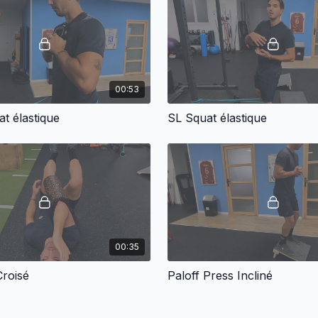
00:53
t élastique
SL Squat élastique
00:35
roisé
Paloff Press Incliné