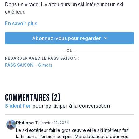
Dans un virage, il y a toujours un ski intérieur et un ski
extérieur.
En savoir plus
Dit comme ça, cela paraît simple. Pourtant, sur les pistes,
beaucoup de skieurs ne savent pas vraiment quoi faire de
Afficher plus
Abonnez-vous pour regarder
chacun d’eux. Et parfois, même quand la théorie semble
claire, un comportement inconscient vient perturber tout le
OU
virage.
REGARDER AVEC LE PASS SAISON :
PASS SAISON - 6 mois
Un ski qui reste à plat.
Un pied qui se balade.
Un genou qui rentre.
Une sensation de sécurité qui rassure… mais qui peut
Commentaires (
2
)
aussi limiter la progression.
S'identifier
pour participer à la conversation
Cette vidéo clarifie une notion essentielle pour mieux
comprendre ce qui se passe sous vos pieds pendant un
Philippe T.
janvier 19, 2024
virage.
Le ski extérieur fait le gros œuvre et le ski intérieur fait
la finition si j’ai bien compris. Merci beaucoup pour vos