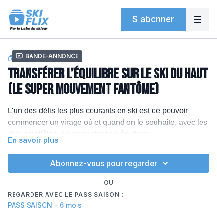
S'abonner
Bande-annonce
COLLECTION
Transférer l’équilibre sur le ski du haut
(Le super mouvement fantôme)
L’un des défis les plus courants en ski est de pouvoir
commencer un virage où et quand on le souhaite, avec les
skis parallèles, en se sentant en équilibre.
En savoir plus
Afficher plus
Même pour des skieurs qui ont appris la technique
Abonnez-vous pour regarder
traditionnelle, se débarrasser complètement du “chasse-
neige” ou du “stem” — lorsque le nouveau ski de support
OU
s’ouvre en chasse-neige au début du virage — peut être
REGARDER AVEC LE PASS SAISON :
un long chemin.
PASS SAISON - 6 mois