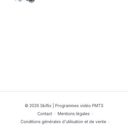
Objectifs
Transférer l’équilibre sur la carre petit orteil du ski du haut
permet de…
Démarrer le nouveau virage plus rapidement et plus
facilement — indispensable pour les virages courts ou
les passages étroits
Garder les skis parallèles et côte à côte, ils pourront
s’adapter dans les bosses et évoluer à l’unisson dans la
neige non damée
Maintenir votre équilibre d’un virage à l’autre, plutôt que
de le perdre et d’essayer de le retrouver à chaque
virage
Contenu
Ce programme est organisé en trois étapes progressives :
© 2026 Skiflix | Programmes vidéo PMTS
➜ Réviser la checklist complète de l’équilibre sur le ski du
Contact
∙
Mentions légales
∙
bas, en traversée et en virages, pour être sûr que tout est
Conditions générales d'utilisation et de vente
∙
en place.